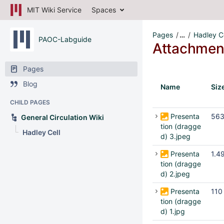
MIT Wiki Service
Spaces
Pages
…
Hadley Ce
PAOC-Labguide
Attachmen
Pages
Blog
Name
Siz
CHILD PAGES
Presenta
563
General Circulation Wiki
tion (dragge
Hadley Cell
d) 3.jpeg
Presenta
1.4
tion (dragge
d) 2.jpeg
Presenta
110
tion (dragge
d) 1.jpg