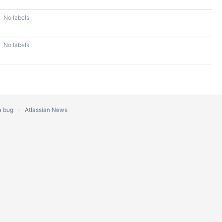
No labels
No labels
a bug
Atlassian News