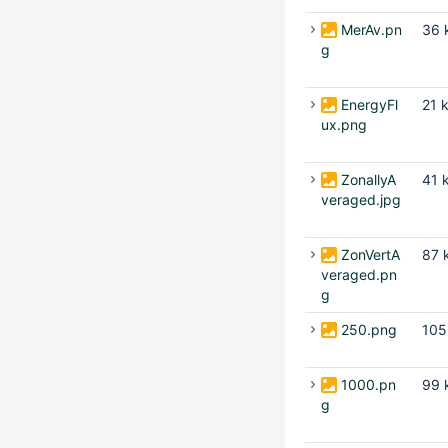
MerAv.pn
36 
g
EnergyFl
21 
ux.png
ZonallyA
41 
veraged.jpg
ZonVertA
87 
veraged.pn
g
250.png
105
1000.pn
99 
g