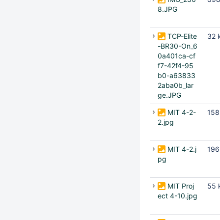
8.JPG
TCP-Elite
32 
-BR30-On_6
0a401ca-cf
f7-42f4-95
b0-a63833
2aba0b_lar
ge.JPG
MIT 4-2-
158
2.jpg
MIT 4-2.j
196
pg
MIT Proj
55 
ect 4-10.jpg