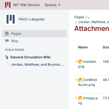
MIT Wiki Service
Spaces
Pages
…
PAOC-Labguide
Jordan, Matthew, an
Attachmen
Pages
Blog
Name
Siz
CHILD PAGES
General Circulation Wiki
overlaid.
168
Jordan, Matthew, and Brynna: Project 4, the General Circulation
png
ZonWind
48 
AvJan.png
Omega.p
73 
ng