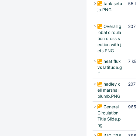
tank setu
55 
jp.PNG
Overall g
207
lobal circula
tion cross s
ection with j
ets.PNG
heat flux
7 k
vs latitude.g
if
hadley c
207
ell marshall
plumb.PNG
General
965
Circulation
Title Slide.p
ng
IMG_236
898