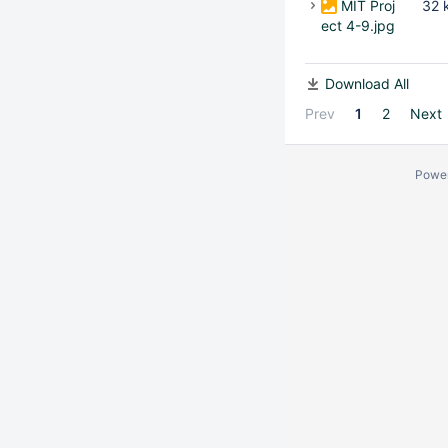
MIT Proj
32 
ect 4-9.jpg
Download All
Prev
1
2
Next
Powe