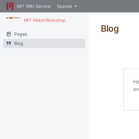
MIT Wiki Service
Spaces
MIT MakerWorkshop
Blog
Pages
Blog
He
an