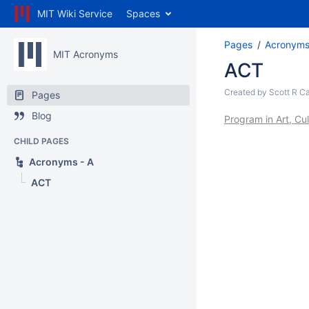
MIT Wiki Service
Spaces
Pages
Acronym
MIT Acronyms
ACT
Created by
Scott R C
Pages
Blog
Program in Art, Cu
CHILD PAGES
Acronyms - A
ACT